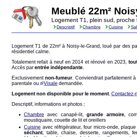
Meublé 22m² Noisy
Logement T1, plein sud, proche 
Descriptif
Chambre
Cuisine
Sal
Logement T1 de 22m² à Noisy-le-Grand, loué par des par
résidentiel calme.
Totalement refait à neuf en 2014 et rénové en 2023,
tou
Accès par
entrée indépendante
.
Exclusivement
non-fumeur
. Conviendrait parfaitement à
parentale ou
Visale
demandée.
Logement non disponible pour le moment
.
Contactez-
Descriptif, informations et photos :
Chambre
avec canapé-lit,
grande armoire
, co
moustiquaire, couette de lit et oreillers
Cuisine
avec réfrigérateur, four micro-onde, plaqu
séchant
, table, chaise, desserte, rangements, fen