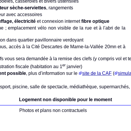
 poêles, casseroles et divers ustensiles
teur sèche-serviettes
, rangements
eur avec accessoires
fage, électricité
et connexion internet
fibre optique
e ; emplacement vélo non visible de la rue et à l'abri de la
on dans quartier pavillonnaire verdoyant
us, accès à la Cité Descartes de Marne-la-Vallée 20mn et à
fs vous sera demandée à la remise des clefs (y compris vol et te
er
tration fiscale (habitation au 1
janvier)
ent possible
, plus d'information sur le
site de la CAF
(
simula
 sport, piscine, salle de spectacle, médiathèque, supermarchés
Logement non disponible pour le moment
Photos et plans non contractuels