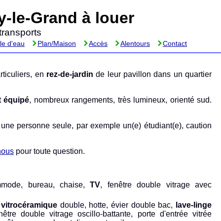
-le-Grand à louer
transports
le d'eau
Plan/Maison
Accès
Alentours
Contact
ticuliers, en
rez-de-jardin
de leur pavillon dans un quartier
t équipé
, nombreux rangements, très lumineux, orienté sud.
 une personne seule, par exemple un(e) étudiant(e), caution
nous
pour toute question.
mmode, bureau, chaise,
TV
, fenêtre double vitrage avec
e
vitrocéramique
double, hotte, évier double bac,
lave-linge
être double vitrage oscillo-battante, porte d'entrée vitrée