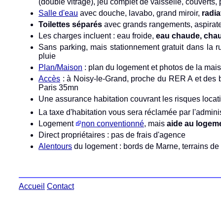
(double vitrage), jeu complet de vaisselle, couverts,
Salle d'eau
avec douche, lavabo, grand miroir,
radia
Toilettes séparés
avec grands rangements, aspirat
Les charges incluent : eau froide,
eau chaude, chauf
Sans parking, mais stationnement gratuit dans la ru
pluie
Plan/Maison
: plan du logement et photos de la mais
Accès
: à Noisy-le-Grand, proche du RER A et des b
Paris 35mn
Une assurance habitation couvrant les risques locati
La taxe d'habitation vous sera réclamée par l'adminis
Logement
non conventionné
, mais
aide au logem
Direct propriétaires : pas de frais d'agence
Alentours
du logement : bords de Marne, terrains de
Accueil
Contact